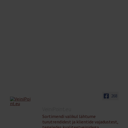
alamm
Ava
V.S.T
alamm
Ava
Minu konto
alamm
Ava
Ostukorv
alamm
268
VeiniPoint.eu
Sortimendi valikul lähtume
turutrendidest ja klientide vajadustest,
tegeledes kvaliteetveinidega