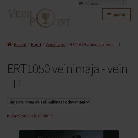
Estonian
Liigu
Liigu
Menüü
navigeerimisele
sisu
juurde
Ava
Pood
alamm
Esileht
Pood
Veinimajad
ERT1050 veinimaja - vein - IT
Sooduspakkumised
ERT1050 veinimaja - vein
Ava
Veinid
alamm
- IT
Ava
Veinimajad
alamm
Ava
Antich – Barcelona vermut
alamm
Ava
Kuvatakse üksik tulemus
Bodegas Campillo veinimaja
alamm
Ava
Bodegas Leganza veinimaja