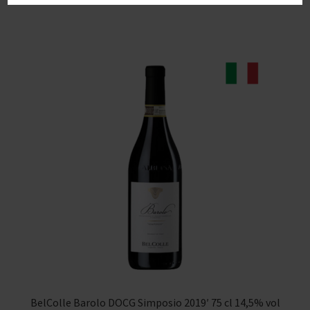
BelColle Barolo DOCG Simposio 2019′ 75 cl 14,5% vol