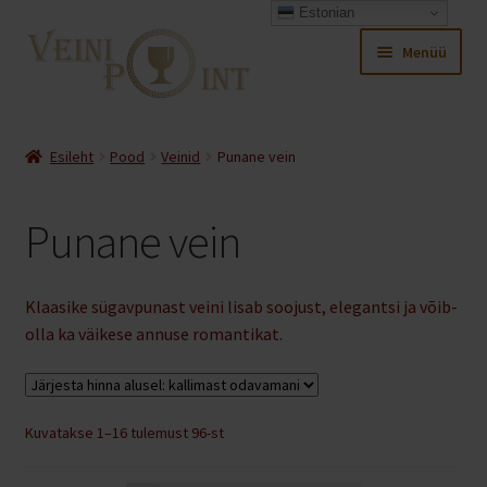
Estonian
Liigu
Liigu
Menüü
navigeerimisele
sisu
juurde
Ava
Pood
alamm
Esileht
Pood
Veinid
Punane vein
Sooduspakkumised
Punane vein
Ava
Veinid
alamm
Aasta Vein 2026
Klaasike sügavpunast veini lisab soojust, elegantsi ja võib-
olla ka väikese annuse romantikat.
Ava
Prantsusmaa veinid
alamm
Ava
Itaalia veinid
Sorditud
Kuvatakse 1–16 tulemust 96-st
alamm
hinna
Ava
Hispaania veinid
järgi: