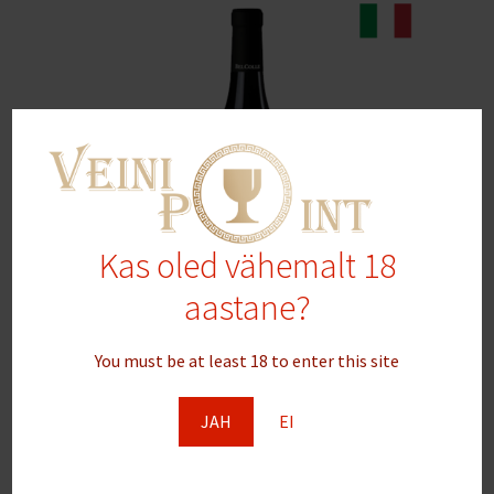
Kas oled vähemalt 18
aastane?
You must be at least 18 to enter this site
BelColle, Barolo DOCG Bussia 2019′ 75 cl 14% vol
45.00
€
JAH
EI
Lisa korvi