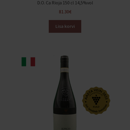
D.O. Ca Rioja 150 cl 14,5%vol
Ava
Veinimajad
alamm
81.30
€
Ava
Minu konto
alamm
Lisa korvi
Ava
Ostukorv
alamm