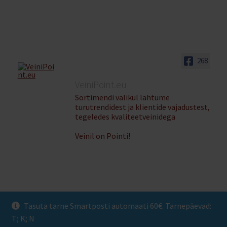
268
VeiniPoint.eu
Sortimendi valikul lähtume
turutrendidest ja klientide vajadustest,
tegeledes kvaliteetveinidega
Veinil on Pointi!
Tasuta tarne Smartposti automaati 60€. Tarnepäevad:
© Veinipoint 2026
T; K; N
Privaatsuspoliitika
Built with WooCommerce
.