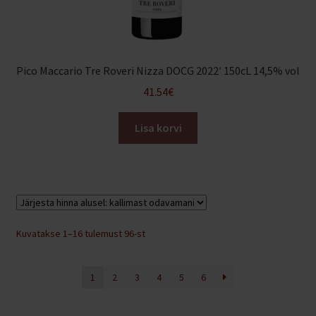
Pico Maccario Tre Roveri Nizza DOCG 2022′ 150cL 14,5% vol
41.54
€
Lisa korvi
Sorditud
Kuvatakse 1–16 tulemust 96-st
hinna
järgi:
1
2
3
4
5
6
kõrgeimast
madalaimani