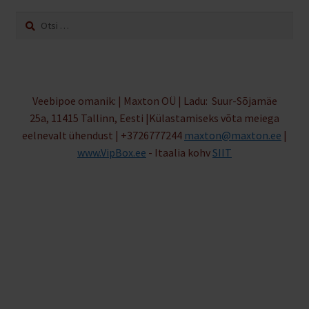
Otsi:
Veebipoe omanik: | Maxton OÜ | Ladu: Suur-Sõjamäe
25a, 11415 Tallinn, Eesti |Külastamiseks võta meiega
eelnevalt ühendust | +3726777244
maxton@maxton.ee
|
www.VipBox.ee
- Itaalia kohv
SIIT