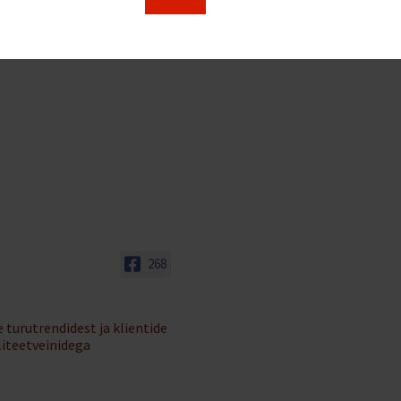
268
 turutrendidest ja klientide
liteetveinidega