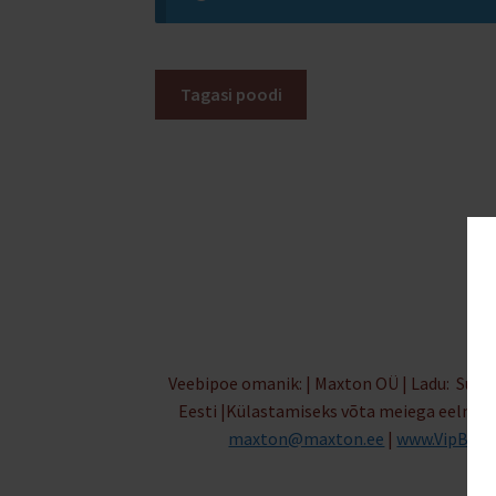
Tagasi poodi
Veebipoe omanik: | Maxton OÜ | Ladu: Suur-
Eesti |Külastamiseks võta meiega eelnev
maxton@maxton.ee
|
www.VipBox.