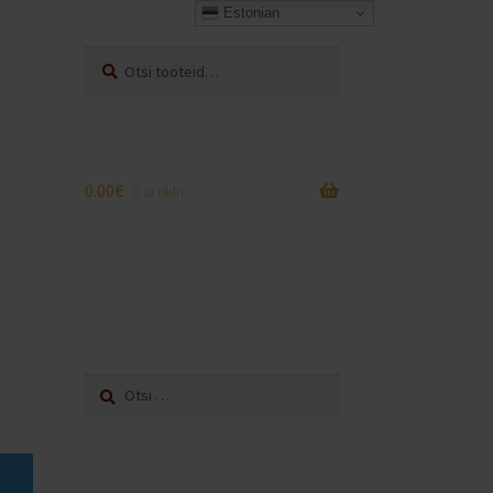
Estonian
Otsi:
Otsi
0.00
€
0 artiklit
Otsi: