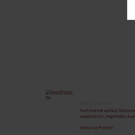
VeiniPoint.eu
Sortimendi valikul lähtume
vajadustest, tegeledes kva
Veinil on Pointi!