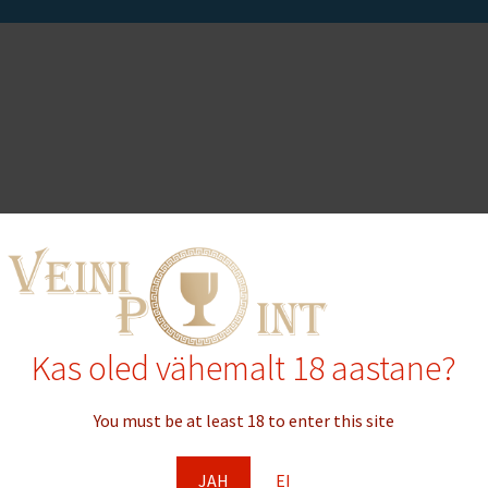
Kas oled vähemalt 18 aastane?
Sõjamäe 25a, 11415 Tallinn,
alt ühendust | +3726777244
You must be at least 18 to enter this site
ee
- Itaalia kohv
SIIT
JAH
EI