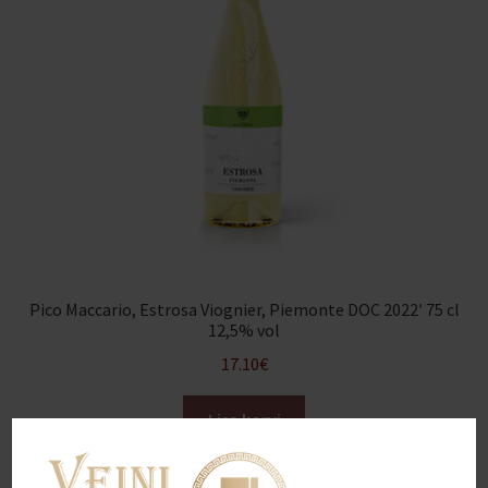
Pico Maccario, Estrosa Viognier, Piemonte DOC 2022′ 75 cl
12,5% vol
17.10
€
Lisa korvi