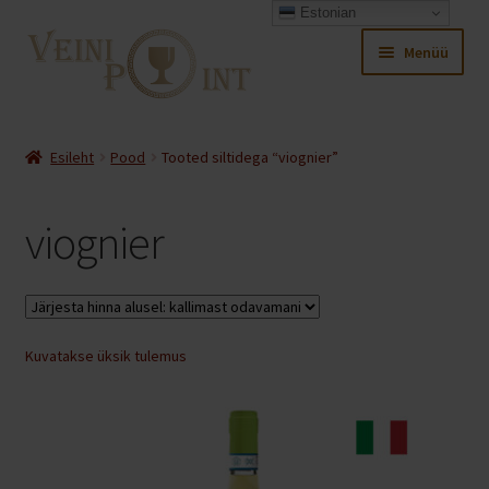
Estonian
Liigu
Liigu
Menüü
navigeerimisele
sisu
juurde
Ava
Pood
alamm
Esileht
Pood
Tooted siltidega “viognier”
Ava
Minu konto
alamm
viognier
Ava
Ostukorv
alamm
Kuvatakse üksik tulemus