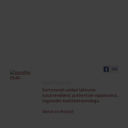
268
VeiniPoint.eu
Sortimendi valikul lähtume
turutrendidest ja klientide vajadustest,
tegeledes kvaliteetveinidega
Veinil on Pointi!