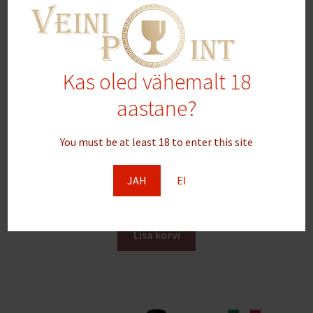
Kas oled vähemalt 18
aastane?
You must be at least 18 to enter this site
0% vol – Bosio Cuve’e Brut Bianco – Alkoholivaba vahuvein
JAH
EI
7.00
€
Lisa korvi