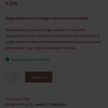
6.99
€
Degusteerimise ja toiduga sobitamise nõuanded
Värskendav ja püsiva mulliga vahuvein, mis sobib
suurepäraselt peo meeleolu tõstmiseks. Harmooniline ja
kerge iseloom teeb selle ideaalseks kaaslaseks suupistete,
eelroogade ning kõigi kalaroogade kõrvale.
Laos (saab järeltellida)
Ca'Del
Lisa korvi
Zercol
Cuvée
Millesimato
2024'
Tootekood:
VS06
Kategooriad:
V.S.T - veinid - IT
,
Vahuvein
Extra