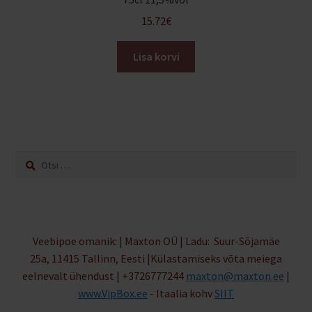
15.72
€
Lisa korvi
Otsi:
Veebipoe omanik: | Maxton OÜ | Ladu: Suur-Sõjamäe
25a, 11415 Tallinn, Eesti |Külastamiseks võta meiega
eelnevalt ühendust | +3726777244
maxton@maxton.ee
|
www.VipBox.ee
- Itaalia kohv
SIIT