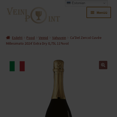
Estonian
Liigu
Liigu
Menüü
navigeerimisele
sisu
juurde
Ava
Pood
alamm
Esileht
Pood
Veinid
Vahuvein
Ca’Del Zercol Cuvée
Ava
Millesimato 2024′ Extra Dry 0,75L 11%vol
Minu konto
alamm
Ava
Ostukorv
alamm