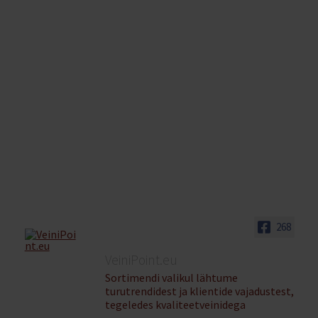
268
VeiniPoint.eu
Sortimendi valikul lähtume
turutrendidest ja klientide vajadustest,
tegeledes kvaliteetveinidega