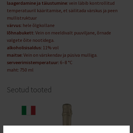
laagerdamine ja täiustumine
: vein läbib kontrollitud
temperatuuril kääritamise, et säilitada värskus ja peen
mullistruktuur
värvus:
hele õlgkollane
lõhnabukett:
Vein on meeldivalt puuviljane, õrnade
valgete õite nootidega.
alkoholisisaldus:
11% vol
maitse:
Vein on värskendav ja püsiva mulliga.
serveerimistemperatuur:
6–8 °C
maht: 750 ml
Seotud tooted