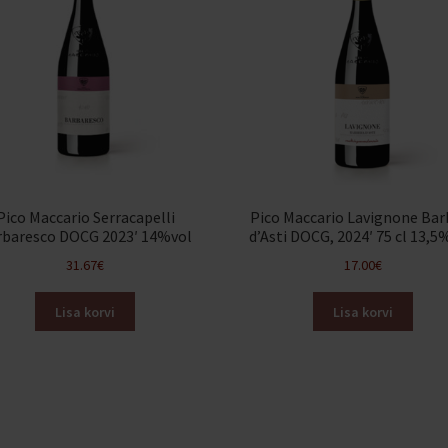
Pico Maccario Serracapelli
Pico Maccario Lavignone Bar
rbaresco DOCG 2023′ 14%vol
d’Asti DOCG, 2024′ 75 cl 13,5
31.67
€
17.00
€
Lisa korvi
Lisa korvi