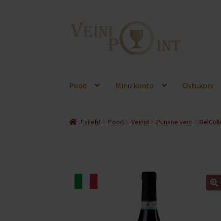
Liigu
Liigu
navigeerimisele
sisu
juurde
Pood
Minu konto
Ostukorv
Esileht
Pood
Veinid
Punane vein
BelColl