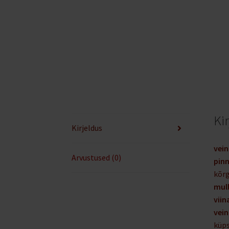
Ki
Kirjeldus
vein
Arvustused (0)
pin
kõrg
mul
viin
vein
küps