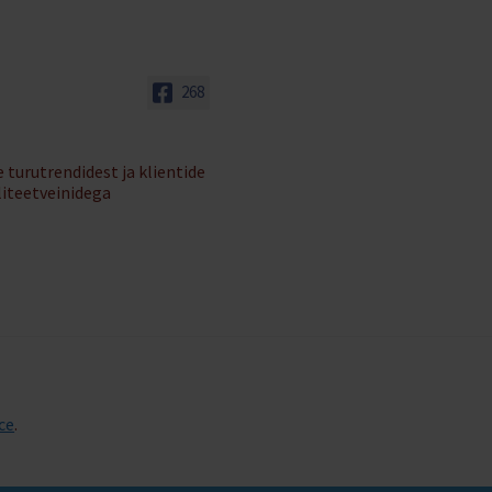
268
 turutrendidest ja klientide
liteetveinidega
ce
.