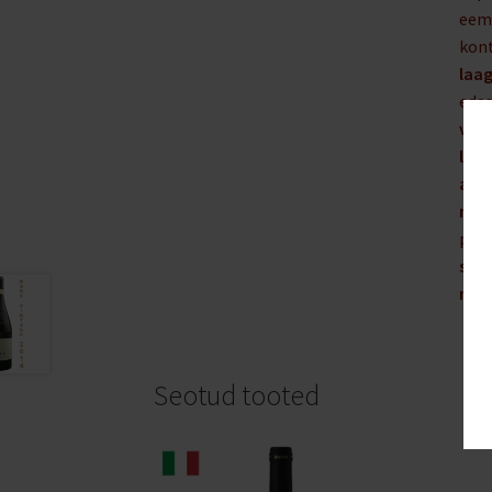
eema
kont
laag
edas
vär
lõh
alko
mai
puuv
ser
mah
Seotud tooted