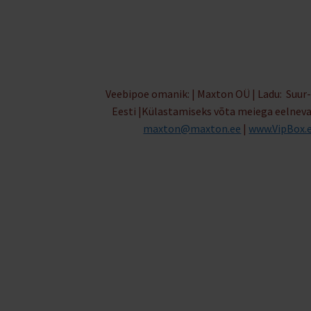
Veebipoe omanik: | Maxton OÜ | Ladu: Suur-
Eesti |Külastamiseks võta meiega eelnev
maxton@maxton.ee
|
www.VipBox.