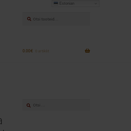
Estonian
Otsi:
Otsi
0.00
€
0 artiklit
Otsi:
a