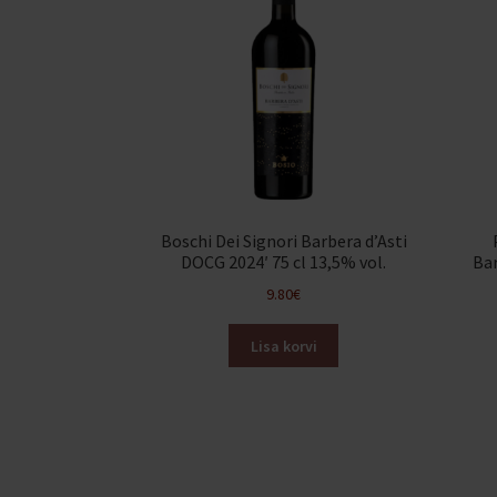
Boschi Dei Signori Barbera d’Asti
DOCG 2024′ 75 cl 13,5% vol.
Ba
9.80
€
Lisa korvi