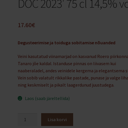
DOC 2023′ 75 cl 14,5% v
17.60
€
Degusteerimise ja toiduga sobitamise nõuanded
Veini kasutatud viinamarjad on kasvanud Roero piirkonn
Tanaro jõe kaldal. Istanduse pinnas on liivasem kui
naaberaladel, andes veinidele kergema ja elegantsema sti
Vein sobib valatult rikkalike pastade, punase ja valge lih
ning keskmiselt ja pikalt laagerdunud juustudega.
Laos (saab järeltellida)
BelColle
Lisa korvi
Nebbiolo