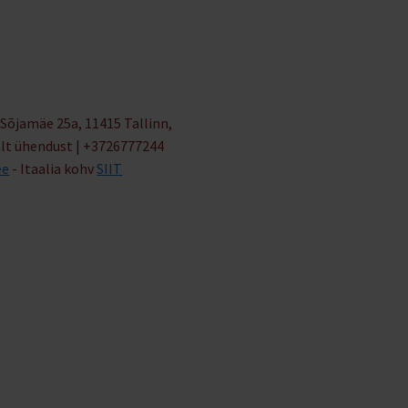
Sõjamäe 25a, 11415 Tallinn,
alt ühendust | +3726777244
ee
- Itaalia kohv
SIIT