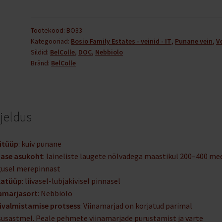
d'Alba
DOC
2023'
Tootekood:
BO33
Kategooriad:
Bosio Family Estates - veinid - IT
,
Punane vein
,
V
75
Sildid:
BelColle
,
DOC
,
Nebbiolo
cl
Bränd:
BelColle
14,5%
vol
kogus
rjeldus
itüüp
: kuiv punane
nase asukoht
: laineliste laugete nõlvadega maastikul 200–400 mee
usel merepinnast
latüüp
: liivasel-lubjakivisel pinnasel
amarjasort
: Nebbiolo
ivalmistamise protsess
: Viinamarjad on korjatud parimal
usastmel. Peale pehmete viinamarjade purustamist ja varte