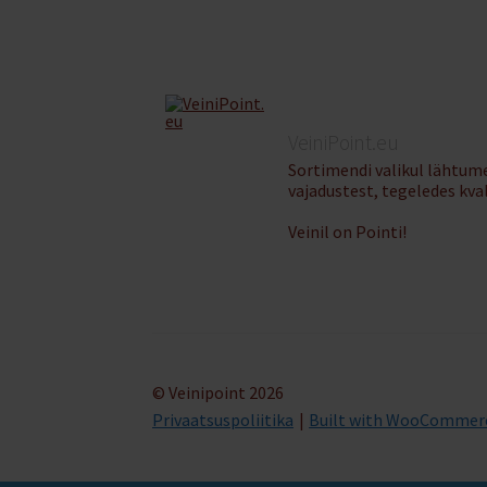
VeiniPoint.eu
Sortimendi valikul lähtume
vajadustest, tegeledes kva
Veinil on Pointi!
© Veinipoint 2026
Privaatsuspoliitika
Built with WooCommer