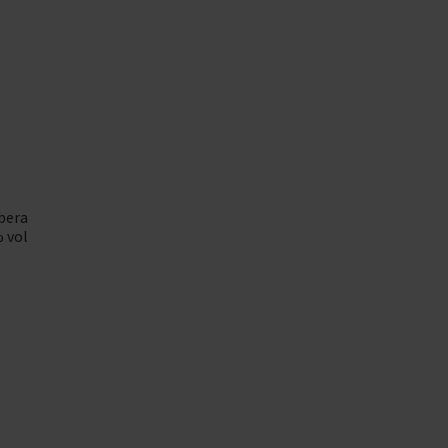
bera
% vol