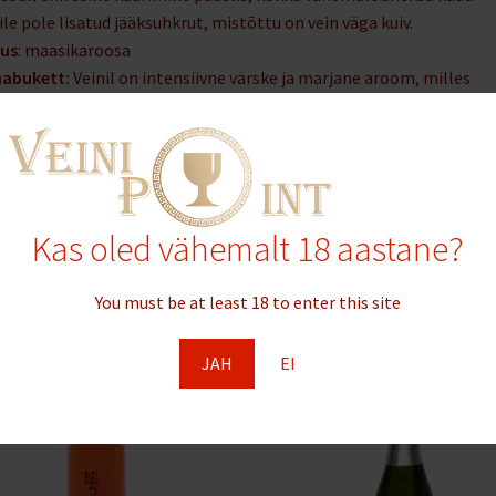
ile pole lisatud jääksuhkrut, mistõttu on vein väga kuiv.
vus
: maasikaroosa
nabukett:
Veinil on intensiivne värske ja marjane aroom, milles
iselt on tunda maasikat.
holisisaldus
: 12% vol
tse
: Vein on hästi tasakaalustatud happega, värske ja peene mullig
veerimistemperatuur
: 6–8°C
t
: 750 ml
Kas oled vähemalt 18 aastane?
You must be at least 18 to enter this site
JAH
EI