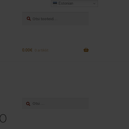
Estonian
Otsi:
Otsi
0.00
€
0 artiklit
Otsi:
DO