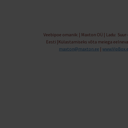
Veebipoe omanik: | Maxton OÜ | Ladu: Suur-
Eesti |Külastamiseks võta meiega eelnev
maxton@maxton.ee
|
www.VipBox.