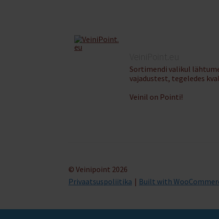
VeiniPoint.eu
Sortimendi valikul lähtume
vajadustest, tegeledes kva
Veinil on Pointi!
© Veinipoint 2026
Privaatsuspoliitika
Built with WooCommer