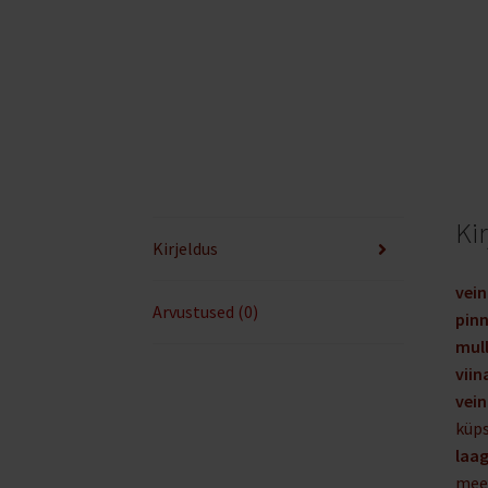
Ki
Kirjeldus
vein
Arvustused (0)
pin
mul
viin
vein
küp
laag
meet