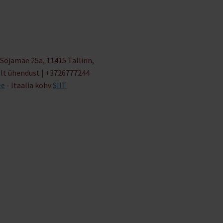
Sõjamäe 25a, 11415 Tallinn,
alt ühendust | +3726777244
ee
- Itaalia kohv
SIIT