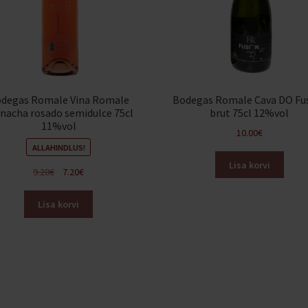
degas Romale Vina Romale
Bodegas Romale Cava DO Fu
nacha rosado semidulce 75cl
brut 75cl 12%vol
11%vol
10.00
€
ALLAHINDLUS!
Lisa korvi
Algne
Praegune
9.20
€
7.20
€
hind
hind
oli:
on:
Lisa korvi
9.20€.
7.20€.