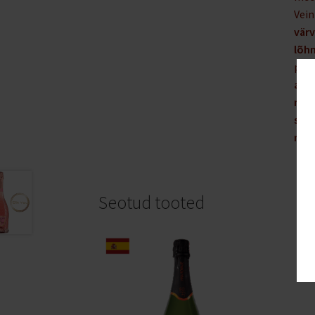
Vein
vär
lõh
peam
alko
mai
ser
mah
Seotud tooted