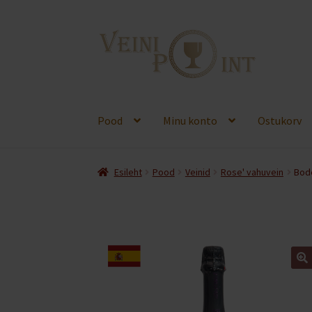
Liigu
Liigu
navigeerimisele
sisu
juurde
Pood
Minu konto
Ostukorv
Esileht
Pood
Veinid
Rose' vahuvein
Bode