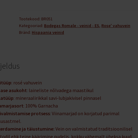
Cava
DO
Vina
Tootekood:
BR051
Kategooriad:
Bodegas Romale - veinid - ES
,
Rose' vahuvein
Romale
Bränd:
Hispaania veinid
rosado
brut
nature
75
rjeldus
cl
12%
vol
itüüp
: rosé vahuvein
kogus
nase asukoht
: laineliste nõlvadega maastikul
latüüp
: mineraalirikkal savi-lubjakivisel pinnasel
amarjasort
: 100% Garnacha
ivalmistamise protsess
: Viinamarjad on korjatud parimal
susastmel.
erdamine ja täiustumine:
Vein on valmistatud traditsioonilisel
odil ehk teine käärimine pudelis, kokku vähemalt üheksa kuud.