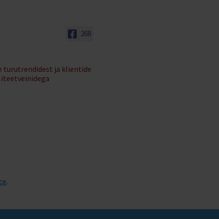
268
 turutrendidest ja klientide
liteetveinidega
ce
.