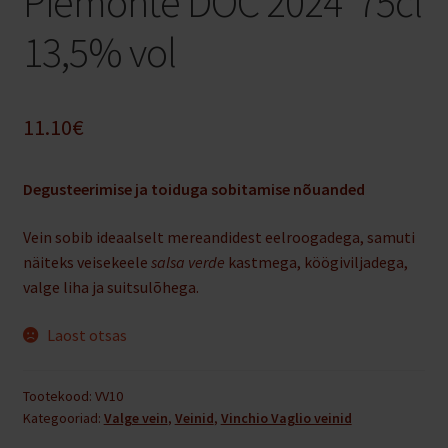
Piemonte DOC 2024′ 75cl
13,5% vol
11.10
€
Degusteerimise ja toiduga sobitamise nõuanded
Vein sobib ideaalselt mereandidest eelroogadega, samuti
näiteks veisekeele
salsa verde
kastmega, köögiviljadega,
valge liha ja suitsulõhega.
Laost otsas
Tootekood:
VV10
Kategooriad:
Valge vein
,
Veinid
,
Vinchio Vaglio veinid