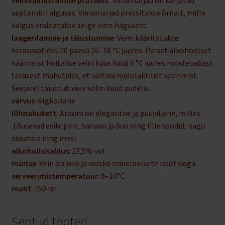
septembri alguses. Viinamarjad pressitakse õrnalt, mille
käigus eraldatakse selge virre hägusest.
laagerdamine ja täiustumine:
Veini kääritatakse
terasvaatides 20 päeva 16–18 °C juures. Pärast alkohoolset
käärimist hoitakse veini kuus kuud 6 °C juures roostevabast
terasest mahutides, et vältida malolaktilist käärimist.
Seejärel täiustub vein kolm kuud pudelis.
värvus
: õlgkollane
lõhnabukett:
Aroom on elegantne ja puuviljane, milles
tõusevad esile pirn, banaan ja õun ning lillenoodid, nagu
akaatsia ning mesi.
alkoholisisaldus
: 13,5% vol
maitse
: Vein on kuiv ja värske mineraalsete nootidega.
serveerimistemperatuur
: 8–10°C
maht
: 750 ml
Seotud tooted