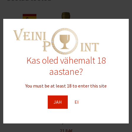
Kas oled vähemalt 18
aastane?
You must be at least 18 to enter this site
JAH
EI
Campillo Blanco Reserva White Viura/Chardonnay 2021
D.O. Ca Rioja 75 cl 13%vol
21.84
€