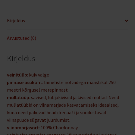
Kirjeldus
Arvustused (0)
Kirjeldus
veinitüüp
: kuiv valge
pinnase asukoht
: laineliste nõlvadega maastikul 250
meetri kõrgusel merepinnast
mullatüüp
: savised, lubjakivised ja kivised mullad. Need
mullatüübid on viinamarjade kasvatamiseks ideaalsed,
kuna need pakuvad head drenaaži ja soodustavad
viinapuude sügavat juurdumist.
viinamarjasort
: 100% Chardonnay
veinivalmistamise protsess
: Viinamarjad on korjatud