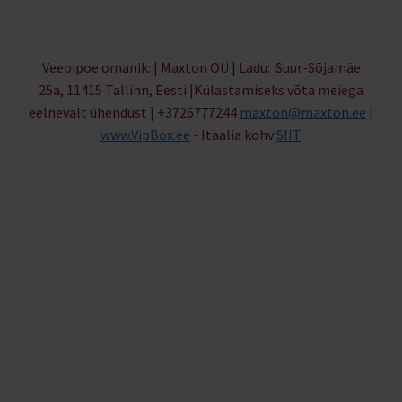
Veebipoe omanik: | Maxton OÜ | Ladu: Suur-Sõjamäe
25a, 11415 Tallinn, Eesti |Külastamiseks võta meiega
eelnevalt ühendust | +3726777244
maxton@maxton.ee
|
www.VipBox.ee
- Itaalia kohv
SIIT