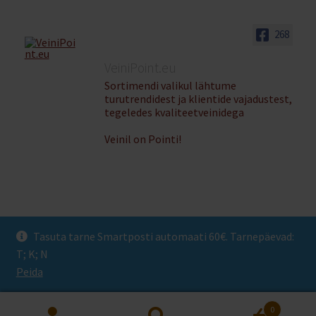
268
VeiniPoint.eu
Sortimendi valikul lähtume
turutrendidest ja klientide vajadustest,
tegeledes kvaliteetveinidega
Veinil on Pointi!
Tasuta tarne Smartposti automaati 60€. Tarnepäevad:
© Veinipoint 2026
T; K; N
Privaatsuspoliitika
Built with WooCommerce
.
Peida
0