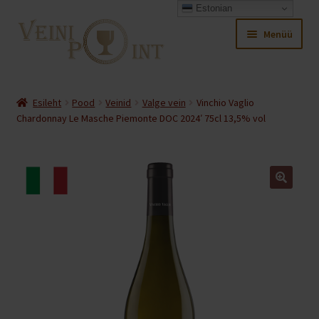
Estonian
Liigu
Liigu
Menüü
navigeerimisele
sisu
juurde
Ava
Pood
alamm
Esileht
Pood
Veinid
Valge vein
Vinchio Vaglio
Ava
Chardonnay Le Masche Piemonte DOC 2024′ 75cl 13,5% vol
Minu konto
alamm
Ava
Ostukorv
alamm