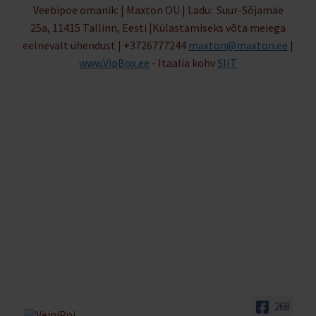
Veebipoe omanik: | Maxton OÜ | Ladu: Suur-Sõjamäe
25a, 11415 Tallinn, Eesti |Külastamiseks võta meiega
eelnevalt ühendust | +3726777244
maxton@maxton.ee
|
www.VipBox.ee
- Itaalia kohv
SIIT
268