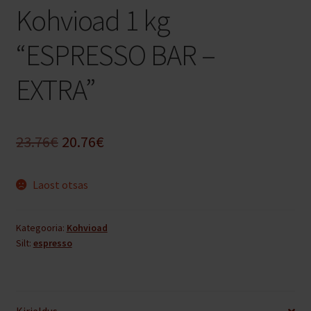
Kohvioad 1 kg
“ESPRESSO BAR –
EXTRA”
Algne
Praegune
23.76
€
20.76
€
hind
hind
Laost otsas
oli:
on:
23.76€.
20.76€.
Kategooria:
Kohvioad
Silt:
espresso
Kirjeldus