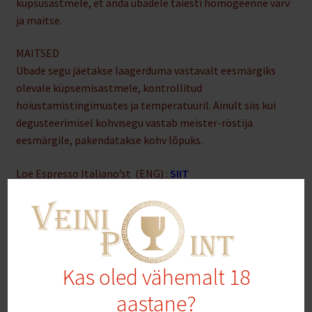
küpsusastmele, et anda ubadele täiesti homogeenne värv
ja maitse.
MAITSED
Ubade segu jäetakse laagerduma vastavalt eesmärgiks
olevale küpsemisastmele, kontrollitud
hoiustamistingimustes ja temperatuuril. Ainult siis kui
degusteerimisel kohvisegu vastab meister-röstija
eesmärgile, pakendatakse kohv lõpuks.
Loe Espresso Italiano’st (ENG) :
SIIT
Kohv meie veebipoes:
www.VipBox.ee
Kohvioad: klikka
SIIN
Kas oled vähemalt 18
aastane?
Seotud tooted