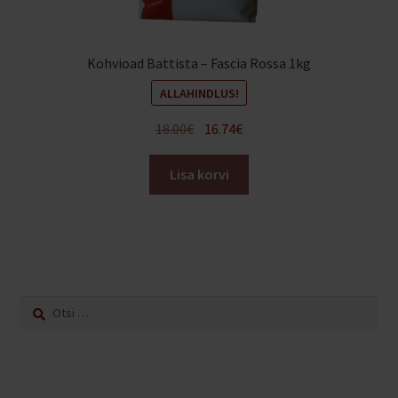
Kohvioad Battista – Fascia Rossa 1kg
ALLAHINDLUS!
Algne
Praegune
18.00
€
16.74
€
hind
hind
oli:
on:
Lisa korvi
18.00€.
16.74€.
Otsi: