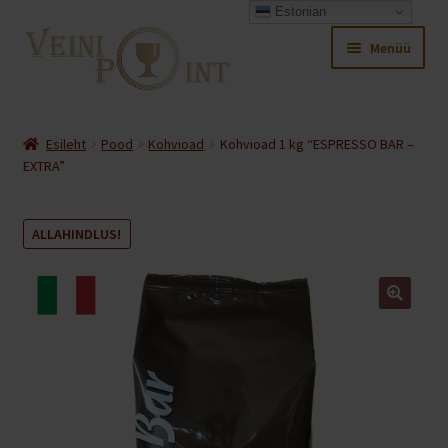
Estonian
Liigu
Liigu
Menüü
navigeerimisele
sisu
juurde
Ava
Pood
alamm
Esileht
Pood
Kohvioad
Kohvioad 1 kg “ESPRESSO BAR –
Ava
EXTRA”
Minu konto
alamm
Ava
Ostukorv
ALLAHINDLUS!
alamm