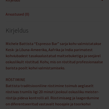
Arvustused (0)
Kirjeldus
Michele Battista “Espresso Bar” sarja kohv valmistatakse
Kesk- ja Lõuna-Ameerika, Aafrika ja India parimatest
kohviubadest tasakaalustatud maitsebuketiga ja seejärel
oskuslikult röstitud. Kohv, mis on röstitud professionaalse
barista poolt kohvi valmistamiseks.
RÖSTIMINE
Battista traditsiooniline röstimine toimub aeglaselt
röstivas trumlis ligi 20 minuti jooksul oskusliku meister-
röstija pideva kontrolli all. Röstimisaeg ja laagerdumine
on diferentseeritud vastavalt hooajale ja toorkohvi