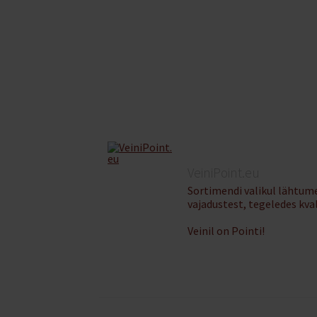
VeiniPoint.eu
Sortimendi valikul lähtume
vajadustest, tegeledes kva
Veinil on Pointi!