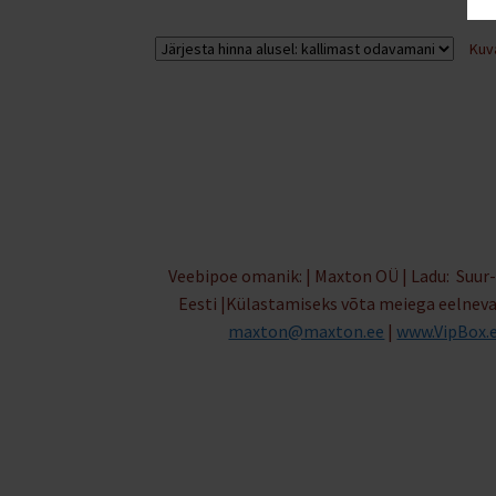
Kuv
Veebipoe omanik: | Maxton OÜ | Ladu: Suur-
Eesti |Külastamiseks võta meiega eelnev
maxton@maxton.ee
|
www.VipBox.