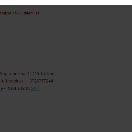
Sorditud
atakse kõik 8 tulemust
hinna
järgi:
kõrgeimast
madalaimani
Sõjamäe 25a, 11415 Tallinn,
alt ühendust | +3726777244
ee
- Itaalia kohv
SIIT