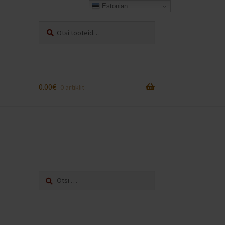
Estonian
Otsi:
Otsi
0.00
€
0 artiklit
Otsi: