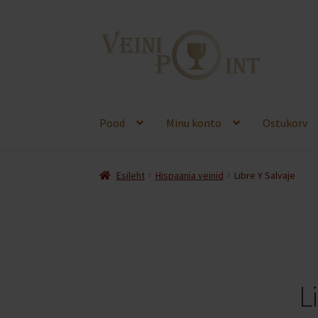
Liigu
Liigu
navigeerimisele
sisu
juurde
Pood
Minu konto
Ostukorv
Esileht
Hispaania veinid
Libre Y Salvaje
L