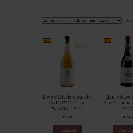
Kuv
Libre y Salvaje Narancha
Libre y Salvaj
75 cl 2021′ 14% vol.
Feo Cariñena 7
“ORANGE” VEIN
14% v
30.50
€
30.50
Lisa korvi
Lisa kor