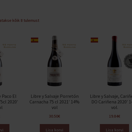
Sorditud
atakse kõik 8 tulemust
hinna
järgi:
kõrgeimast
madalaimani
e Paco El
Libre y Salvaje Porretón
Libre y Salvaje, Cariñ
5cl 2020′
Carnacha 75 cl 2021′ 14%
DO Cariñena 2020′ 
ol
vol
vol.
€
30.50
€
19.84
€
vi
Lisa korvi
Lisa korvi