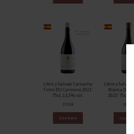
Libre y Salvaje Carnacha
Libre y Salvaj
Tinto DO Carinena 2021′
Blanca DO C
75cL 13,5% vol.
2023′ 75cl 13
19.52
€
18.00
Lisa korvi
Lisa kor