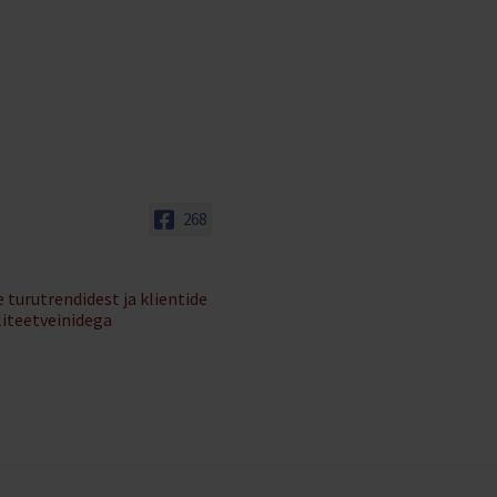
268
 turutrendidest ja klientide
liteetveinidega