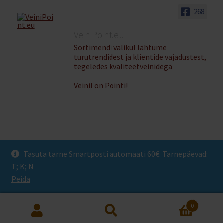
268
VeiniPoint.eu
Sortimendi valikul lähtume
turutrendidest ja klientide vajadustest,
tegeledes kvaliteetveinidega
Veinil on Pointi!
Tasuta tarne Smartposti automaati 60€. Tarnepäevad:
© Veinipoint 2026
T; K; N
Privaatsuspoliitika
Built with WooCommerce
.
Peida
0
Otsi:
Otsi