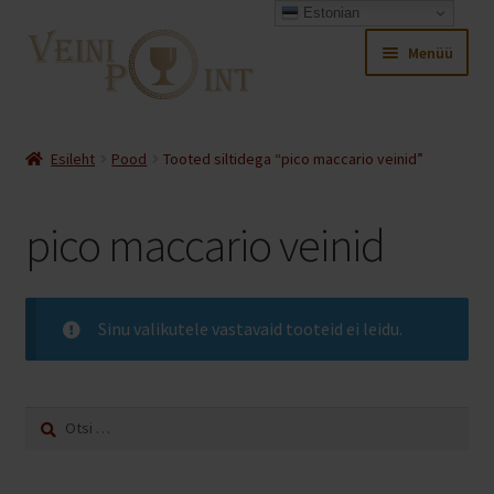
Estonian
Liigu
Liigu
Menüü
navigeerimisele
sisu
juurde
Ava
Pood
alamm
Esileht
Pood
Tooted siltidega “pico maccario veinid”
Ava
Minu konto
alamm
pico maccario veinid
Ava
Ostukorv
alamm
Sinu valikutele vastavaid tooteid ei leidu.
Otsi: