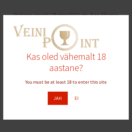
Veebipoe omanik: | Maxton OÜ | Ladu: Suur-Sõjamäe
25a, 11415 Tallinn, Eesti |Külastamiseks võta meiega
eelnevalt ühendust | +3726777244
maxton@maxton.ee
|
www.VipBox.ee
- Itaalia kohv
SIIT
Kas oled vähemalt 18
aastane?
You must be at least 18 to enter this site
JAH
EI